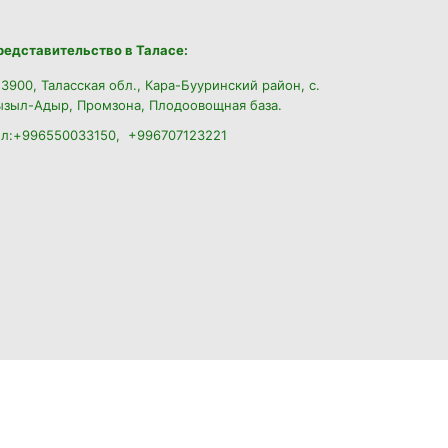
редставительство в Таласе:
3900, Таласская обл., Кара-Бууринский район,
с.
ызыл-Адыр, Промзона, Плодоовощная база.
ел:+996550033150, +996707123221