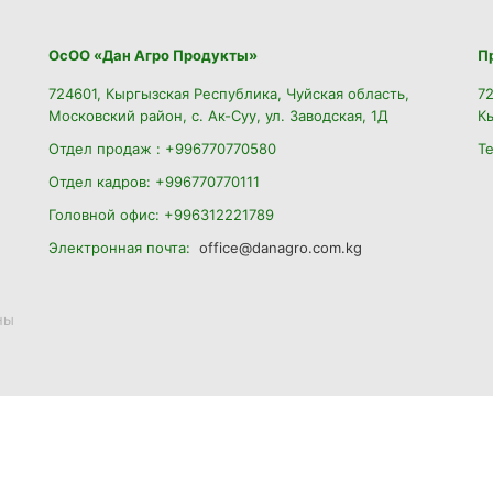
ОсОО «Дан Агро Продукты»
П
724601, Кыргызская Республика, Чуйская область,
72
Московский район, с. Ак-Суу, ул. Заводская, 1Д
К
Отдел продаж : +996770770580
Т
Отдел кадров: +996770770111
Головной офис: +996312221789
Электронная почта:
office@danagro.com.kg
ны