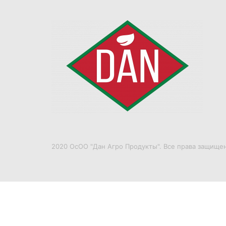
2020 ОсОО "Дан Агро Продукты". Все права защище