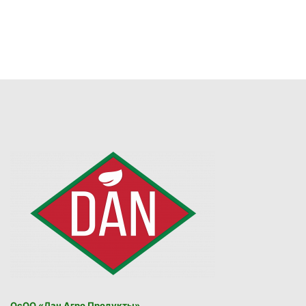
ОсОО «Дан Агро Продукты»