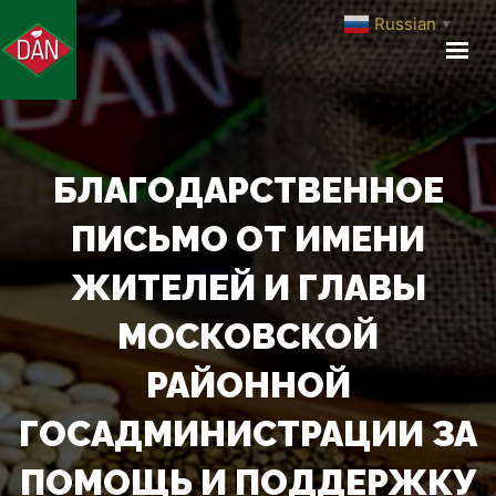
Russian
▼
ГЛАВНАЯ
О КОМПАНИИ
ПРОИЗВОДСТВО
ПРОДУКЦИЯ
БЛАГОДАРСТВЕННОЕ
МЕДИА ЦЕНТР
ПИСЬМО ОТ ИМЕНИ
КОНТАКТЫ
ЖИТЕЛЕЙ И ГЛАВЫ
МОСКОВСКОЙ
РАЙОННОЙ
ГОСАДМИНИСТРАЦИИ ЗА
ПОМОЩЬ И ПОДДЕРЖКУ