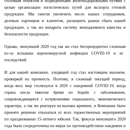
столовым объектом
и
подведен
ными
железнодорожным
и
путями
с
целью организации логистических путей для экспорта готовой
продукции.
Мы смогли увеличить число наших сотрудников,
деловых партнеров и клиентов, расширить рынки сбыта нашей
продукции, а так же внедрить систему менеджемента качества и
безопасности продукции.
Однако,
минувший 2020 год так же стал
беспрецедентно сложным
из-за
вспышк
и
короновирусной инфекции
COVID-19 и ее
последствий.
И для нашей компании, у
ходящий год стал
настоящим
вызовом
,
проверкой на прочность. Поэтому, в
сложный текущий период,
когда весь мир столкнулся в 2020 с пандемией COVID-19, когда
страна несла тяжелое бремя по борьбе с заболеванием,
сопровождающееся с потрясениями социального, экономического
характера, а так же реагируя на вызовы времени, в Компании было
принято решение отказаться от всех торжественных мероприятий
по празднованию 15-летнего юбилея.
Так, ф
окус
ы минувшего
2020
года
были
сосредоточены на
мер
ах
по противодействию пандемии и