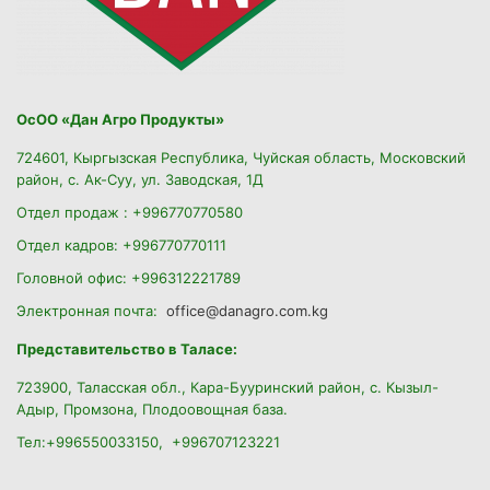
ОсОО «Дан Агро Продукты»
724601, Кыргызская Республика, Чуйская область, Московский
район, с. Ак-Суу, ул. Заводская, 1Д
Отдел продаж : +996770770580
Отдел кадров: +996770770111
Головной офис: +996312221789
Электронная почта:
office@danagro.com.kg
Представительство в Таласе:
723900, Таласская обл., Кара-Бууринский район,
с. Кызыл-
Адыр, Промзона, Плодоовощная база.
Тел:+996550033150, +996707123221