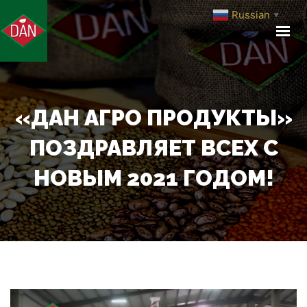
Russian
▼
ГЛАВНАЯ
О КОМПАНИИ
ПРОИЗВОДСТВО
ПРОДУКЦИЯ
«ДАН АГРО ПРОДУКТЫ»
МЕДИА ЦЕНТР
ПОЗДРАВЛЯЕТ ВСЕХ С
КОНТАКТЫ
НОВЫМ 2021 ГОДОМ!