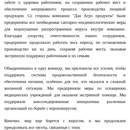
заботе о здоровье работников, на сохранени
и
рабочих мест и
обеспечени
и
непрерывного процесса производства пищевой
продукции.
Со стороны компании
“Дан Агро продукты”
были
предприняты
все
необходимые
сантарно-эпидемиологические
меры
для
недопущения распространении вирус
а внутри компании.
Благодаря упорству, ответственности наших сотрудников,
предприятие продолжало работать весь период, не останавливая
производство ни на день, сохраняя рабочие места, оказывая
экстренную поддержку работникам и их семьям.
Объединившись в одну команду,
мы приложили все усилия, чтобы
поддержать системы продовольственной безопасности и
обеспечения питания, особенно для тех, кто оказался в сложной
жизненой ситуации. Мы предприняли меры по оснащению
медицинских учреждений для оказания экстренной помощи. Мы
поддержали консолидированные инициативы различных
организаций по борьбе с короновирусом.
Конечно, мир еще борется с вирусом, и мы продолжаем
преодолевать все тяготы, связанные с этим.