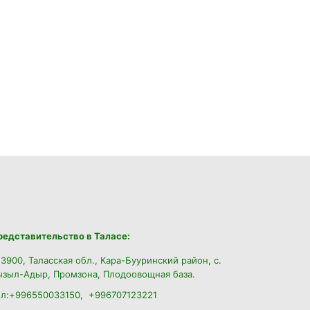
редставительство в Таласе:
3900, Таласская обл., Кара-Бууринский район,
с.
ызыл-Адыр, Промзона, Плодоовощная база.
ел:+996550033150, +996707123221