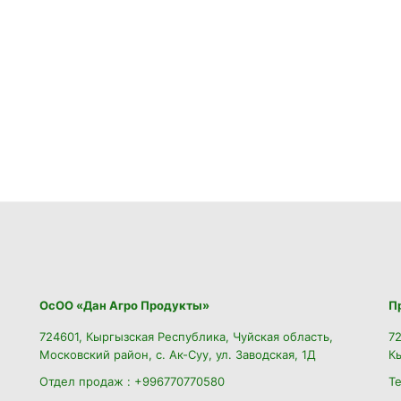
ОсОО «Дан Агро Продукты»
П
724601, Кыргызская Республика, Чуйская область,
72
Московский район, с. Ак-Суу, ул. Заводская, 1Д
К
Отдел продаж : +996770770580
Т