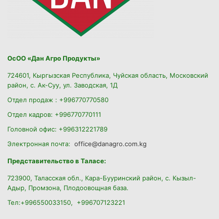
ОсОО «Дан Агро Продукты»
724601, Кыргызская Республика, Чуйская область, Московский
район, с. Ак-Суу, ул. Заводская, 1Д
Отдел продаж : +996770770580
Отдел кадров: +996770770111
Головной офис: +996312221789
Электронная почта:
office@danagro.com.kg
Представительство в Таласе:
723900, Таласская обл., Кара-Бууринский район,
с. Кызыл-
Адыр, Промзона, Плодоовощная база.
Тел:+996550033150, +996707123221